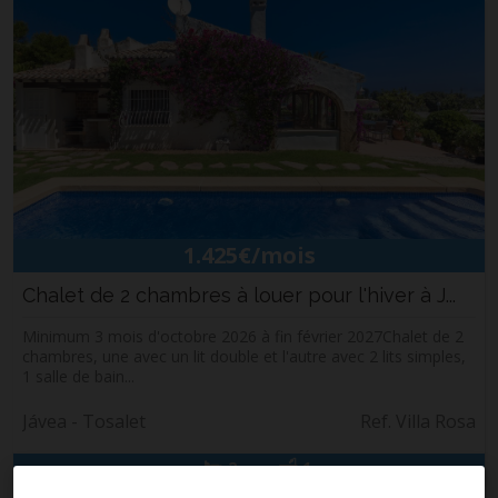
1.425€/mois
Chalet de 2 chambres à louer pour l'hiver à J...
Minimum 3 mois d'octobre 2026 à fin février 2027Chalet de 2
chambres, une avec un lit double et l'autre avec 2 lits simples,
1 salle de bain...
Jávea - Tosalet
Ref. Villa Rosa
2
1