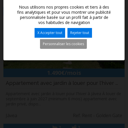
Nous utilisons nos propres cookies et tiers à des
Nouveau
fins analytiques et pour vous montrer une publicité
personnalisée basée sur un profil fait à partir de
vos habitudes de navigation
X Accepter tout
Rejeter tout
Personnaliser les cookies
1.490€/mois
Appartement avec jardin à louer pour l'hiver ...
Appartement avec jardin à louer pour l'hiver à Jávea À louer de
septembre à juin 2027 (minimum 6 mois) appartement avec
jardin privé, dispo...
Jávea
Ref. Rent - Golden Gate
2
2