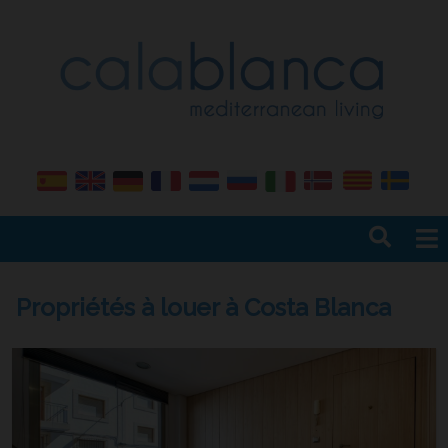
Accueil
Vente
Propriétés à louer à Costa Blanca
Location
Services
Efforts
Assurance