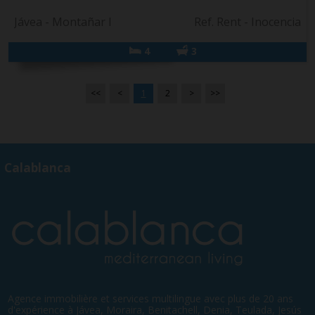
Jávea - Montañar I
Ref. Rent - Inocencia
4
3
<<
<
1
2
>
>>
Calablanca
Agence immobilière et services multilingue avec plus de 20 ans
d'expérience à Jávea, Moraira, Benitachell, Denia, Teulada, Jesús